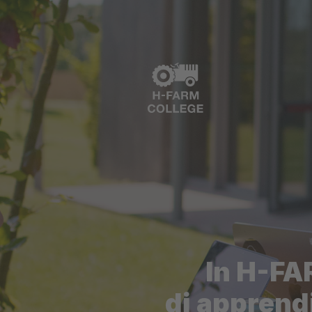
In H-FA
di apprend