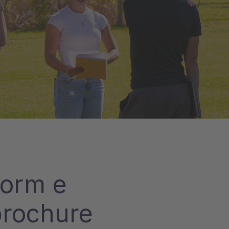
form e
brochure