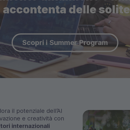
i accontenta delle solit
Scopri i Summer Program
ora il potenziale dell’AI
ovazione e creatività con
ori internazionali