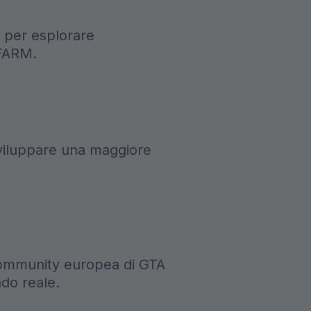
 per esplorare
-FARM.
 sviluppare una maggiore
 community europea di GTA
ndo reale.