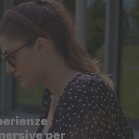
perienze
mersive per