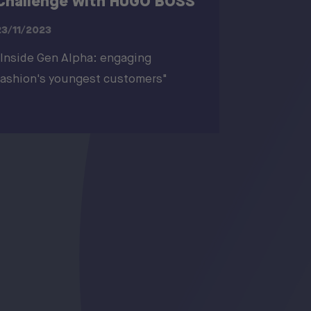
Challenge with HUGO BOSS
23/11/2023
"Inside Gen Alpha: engaging
fashion's youngest customers"