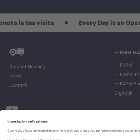
a tua visita
Every Day is an Open Day: 
H-FARM Ec
H-FARM
Student Housing
H-FARM Inte
News
H-FARM Bus
Contatti
BigRock
© 2026 H-FARM. All rights reserved P.IVA 03944860265