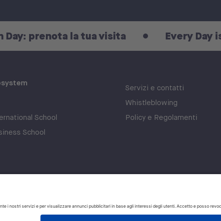
prenota la tua visita
Every Day is an O
osystem
Servizi e contatti
Whistleblowing
rnational School
Policy e Regolamenti
iness School
Privacy policy
Cookie polic