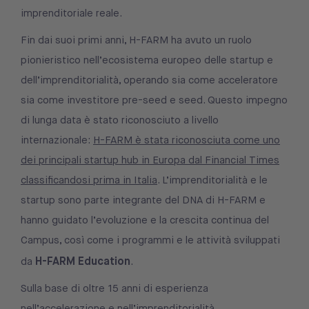
imprenditoriale reale.
Fin dai suoi primi anni, H-FARM ha avuto un ruolo
pionieristico nell’ecosistema europeo delle startup e
dell’imprenditorialità, operando sia come acceleratore
sia come investitore pre-seed e seed. Questo impegno
di lunga data è stato riconosciuto a livello
internazionale:
H-FARM è stata riconosciuta come uno
dei principali startup hub in Europa dal Financial Times
classificandosi prima in Italia
. L’imprenditorialità e le
startup sono parte integrante del DNA di H-FARM e
hanno guidato l’evoluzione e la crescita continua del
Campus, così come i programmi e le attività sviluppati
H-FARM Education
da
.
Sulla base di oltre 15 anni di esperienza
nell’accelerazione e nell’imprenditorialità,