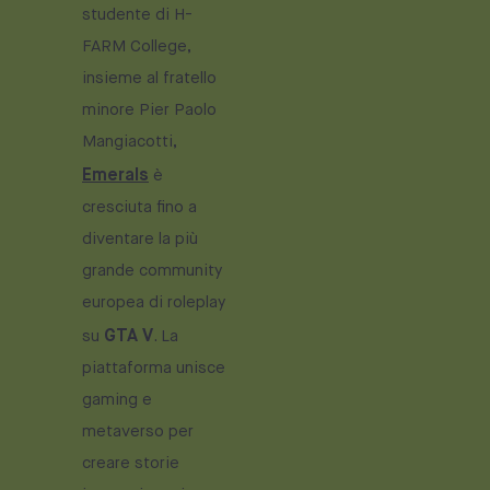
studente di H-
FARM College,
insieme al fratello
minore Pier Paolo
Mangiacotti,
Emerals
è
cresciuta fino a
diventare la più
grande community
europea di roleplay
GTA V
su
. La
piattaforma unisce
gaming e
metaverso per
creare storie