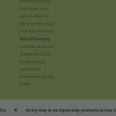
immersive e iper-
realistiche, dove
ogni interazione
sembra reale. Oggi,
Emerals conta oltre
420.000 utenti
,
offrendo un mondo
virtuale unico che
fonde gaming,
narrazione e
interazione sociale
online.
Every Day is an Open Day: prenota la tua visita