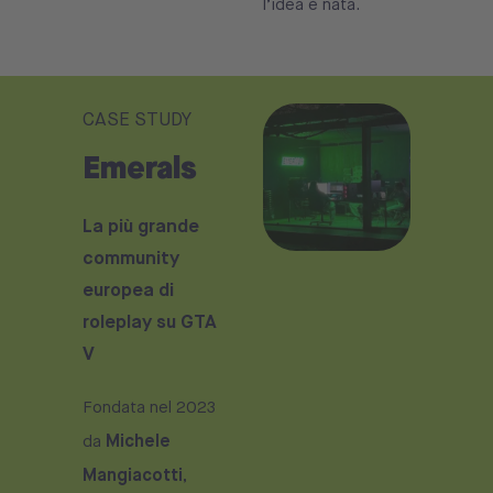
l’idea è nata.
CASE STUDY
Emerals
La più grande
community
europea di
roleplay su GTA
V
Fondata nel 2023
Michele
da
Mangiacotti
,