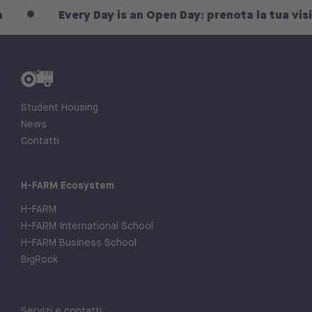
ry Day is an Open Day: prenota la tua visita
E
Student Housing
News
Contatti
H-FARM Ecosystem
H-FARM
H-FARM International School
H-FARM Business School
BigRock
Servizi e contatti