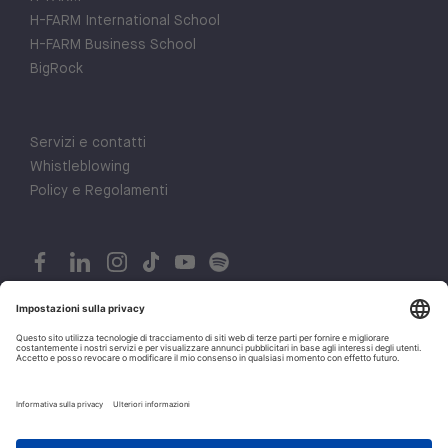
H-FARM International School
H-FARM Business School
BigRock
Servizi e contatti
Whistleblowing
Policy e Regolamenti
© 2026 H-FARM. All rights reserved P.IVA 03944860265
1
Privacy policy
Let's talk!
Cookie policy