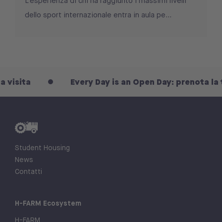
L’esperienza di chi ha raggiunto i massimi livelli
dello sport internazionale entra in aula pe...
ita
Every Day is an Open Day: prenota la tua vi
Student Housing
News
Contatti
H-FARM Ecosystem
H-FARM