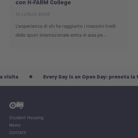
con H-FARM College
13 LUGLIO 2026
L’esperienza di chi ha raggiunto i massimi livelli
dello sport internazionale entra in aula pe...
ta
Every Day is an Open Day: prenota la tua vi
Student Housing
News
Contatti