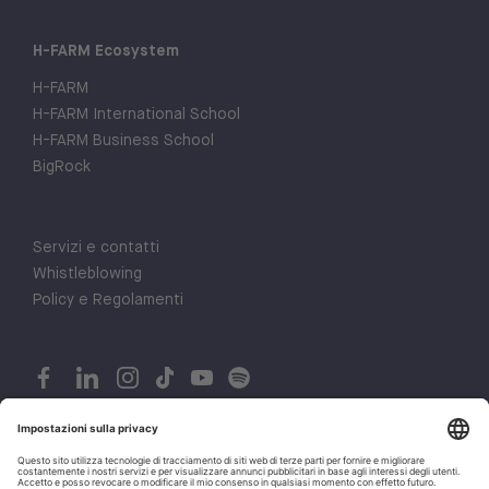
H-FARM Ecosystem
H-FARM
H-FARM International School
H-FARM Business School
BigRock
Servizi e contatti
Whistleblowing
Policy e Regolamenti