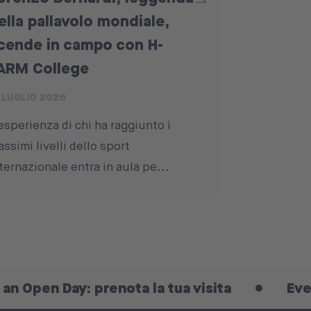
ella pallavolo mondiale,
cende in campo con H-
ARM College
 LUGLIO 2026
esperienza di chi ha raggiunto i
ssimi livelli dello sport
ternazionale entra in aula pe...
y: prenota la tua visita
Every Day is an