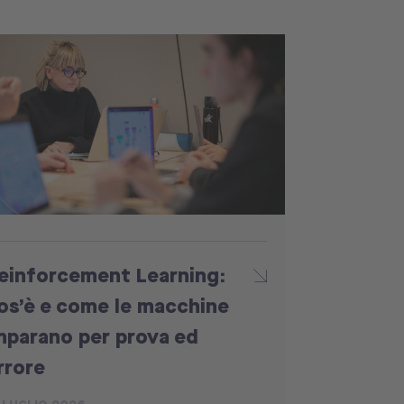
einforcement Learning:
os’è e come le macchine
mparano per prova ed
rrore