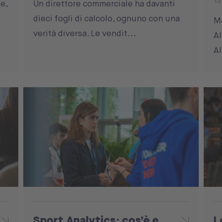
13
e,
Un direttore commerciale ha davanti
dieci fogli di calcolo, ognuno con una
Ma
verità diversa. Le vendit...
Al
Al
Sport Analytics: cos’è e
L