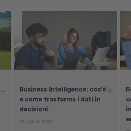
Business Intelligence: cos’è
R
e come trasforma i dati in
c
decisioni
i
e
13 LUGLIO 2026