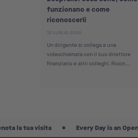
funzionano e come
riconoscerli
13 LUGLIO 2026
Un dirigente si collega a una
videochiamata con il suo direttore
finanziario e altri colleghi. Ricon...
visita
Every Day is an Open Day: prenot