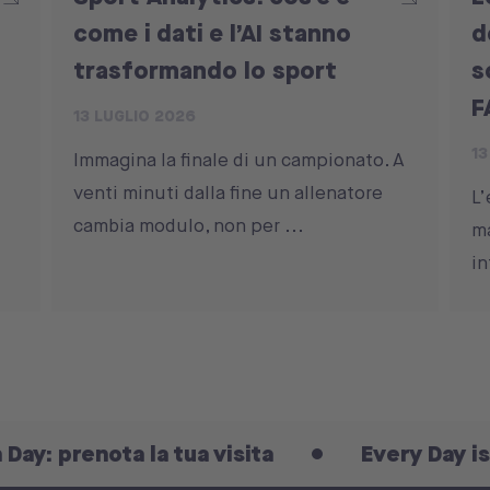
come i dati e l’AI stanno
d
trasformando lo sport
s
F
13 LUGLIO 2026
13
Immagina la finale di un campionato. A
venti minuti dalla fine un allenatore
L’
cambia modulo, non per ...
ma
in
a la tua visita
Every Day is an Open Da