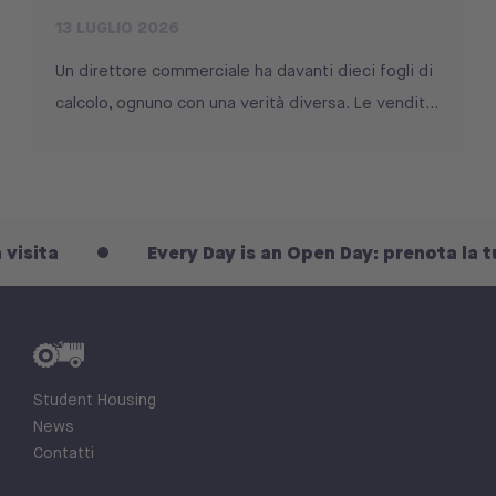
13 LUGLIO 2026
Un direttore commerciale ha davanti dieci fogli di
calcolo, ognuno con una verità diversa. Le vendit...
a
Every Day is an Open Day: prenota la tua vis
Student Housing
News
Contatti