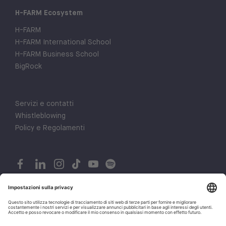
H-FARM Ecosystem
H-FARM
H-FARM International School
H-FARM Business School
BigRock
Servizi e contatti
Whistleblowing
Policy e Regolamenti
© 2026 H-FARM. All rights reserved P.IVA 03944860265