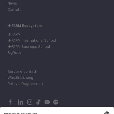
News
Contatti
H-FARM Ecosystem
H-FARM
H-FARM International School
H-FARM Business School
BigRock
Servizi e contatti
Whistleblowing
Policy e Regolamenti