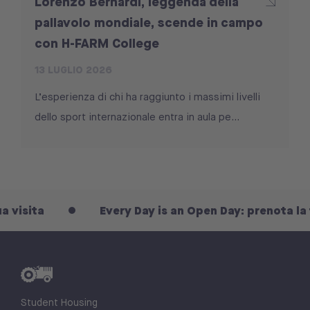
Lorenzo Bernardi, leggenda della
pallavolo mondiale, scende in campo
con H-FARM College
13 LUGLIO 2026
L’esperienza di chi ha raggiunto i massimi livelli
dello sport internazionale entra in aula pe...
ita
Every Day is an Open Day: prenota la tua vi
Student Housing