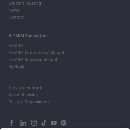
Student Housing
News
Contatti
H-FARM Ecosystem
H-FARM
H-FARM International School
H-FARM Business School
BigRock
Servizi e contatti
Whistleblowing
Policy e Regolamenti