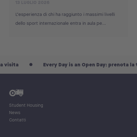
13 LUGLIO 2026
L’esperienza di chi ha raggiunto i massimi livelli
dello sport internazionale entra in aula pe...
ta
Every Day is an Open Day: prenota la tua vi
Student Housing
News
Contatti