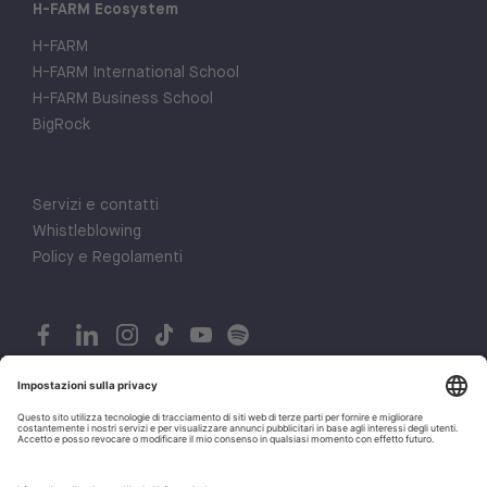
H-FARM Ecosystem
H-FARM
H-FARM International School
H-FARM Business School
BigRock
Servizi e contatti
Whistleblowing
Policy e Regolamenti
© 2026 H-FARM. All rights reserved P.IVA 03944860265
1
Privacy policy