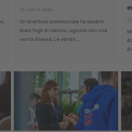
e
13 LUGLIO 2026
13
e,
Un direttore commerciale ha davanti
dieci fogli di calcolo, ognuno con una
Ma
verità diversa. Le vendit...
Al
Al