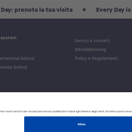
nota la tua visita
Every Day is an Open 
osystem
Servizi e contatti
Whistleblowing
rnational School
Policy e Regolamenti
iness School
Privacy policy
Cookie polic