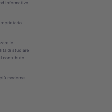
oad informativo,
roprietario
zare le
ità di studiare
il contributo
e più moderne