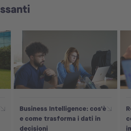
essanti
Business Intelligence: cos’è
R
e come trasforma i dati in
c
decisioni
i