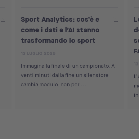
Sport Analytics: cos’è e
L
come i dati e l’AI stanno
d
trasformando lo sport
s
F
13 LUGLIO 2026
13
Immagina la finale di un campionato. A
venti minuti dalla fine un allenatore
L’
cambia modulo, non per ...
ma
in