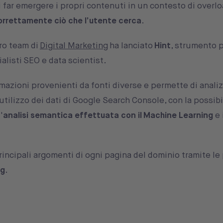
di far emergere i propri contenuti in un contesto di overl
orrettamente ciò che l’utente cerca
.
ro team di
Digital Marketing
ha lanciato
Hint
, strumento p
ialisti SEO e data scientist.
mazioni provenienti da fonti diverse e permette di analiz
tilizzo dei dati di Google Search Console, con la possibil
'
analisi semantica effettuata con il Machine Learning
e 
principali argomenti di ogni pagina del dominio tramite l
ng
.