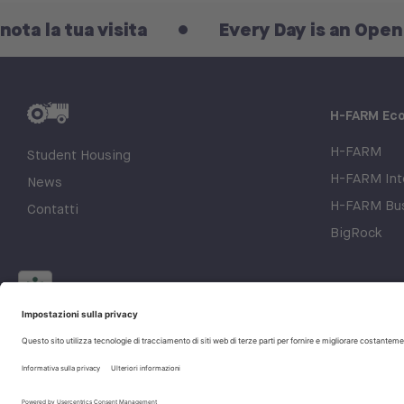
ua visita
Every Day is an Open Day: pre
H-FARM Ec
H-FARM
Student Housing
H-FARM Inte
News
H-FARM Bus
Contatti
BigRock
© 2026 H-FARM. All rights reserved P.IVA 03944860265