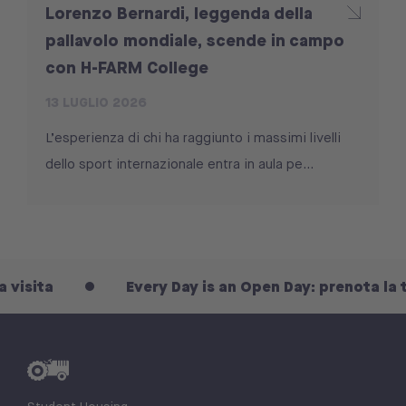
Lorenzo Bernardi, leggenda della
pallavolo mondiale, scende in campo
con H-FARM College
13 LUGLIO 2026
L’esperienza di chi ha raggiunto i massimi livelli
dello sport internazionale entra in aula pe...
ta
Every Day is an Open Day: prenota la tua vi