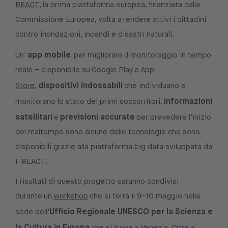
REACT
, la prima piattaforma europea, finanziata dalla
Commissione Europea, volta a rendere attivi i cittadini
contro inondazioni, incendi e disastri naturali.
app mobile
Un'
per migliorare il monitoraggio in tempo
reale – disponibile su
Google Play
e
App
dispositivi indossabili
Store
,
che individuano e
informazioni
monitorano lo stato dei primi soccorritori,
satellitari
previsioni accurate
e
per prevedere l'inizio
del maltempo sono alcune delle tecnologie che sono
disponibili grazie alla piattaforma big data sviluppata da
I-REACT.
I risultati di questo progetto saranno condivisi
durante un
workshop
che si terrà il 9-10 maggio nella
Ufficio Regionale UNESCO per la Scienza e
sede dell'
la Cultura in Europa
che si trova a Venezia. Oltre a