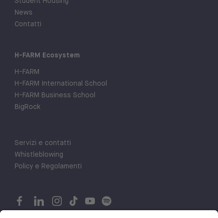
Student Housing
News
Contatti
H-FARM Ecosystem
H-FARM
H-FARM International School
H-FARM Business School
BigRock
Servizi e contatti
Whistleblowing
Policy e Regolamenti