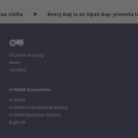
sita
Every Day is an Open Day: prenota la tua 
Student Housing
News
Contatti
H-FARM Ecosystem
H-FARM
H-FARM International School
H-FARM Business School
BigRock