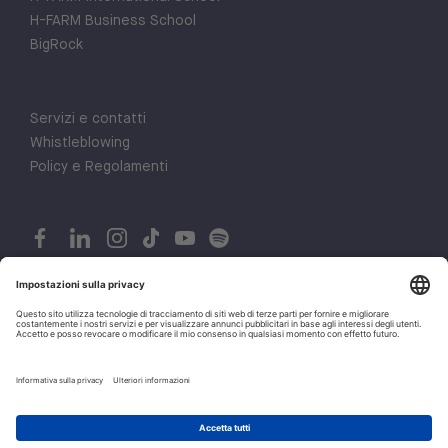
H-FARM Business School
BigRock
Servizi e contatti
Whistleblowing
Policy e Regolamenti
© 2026 H-FARM. All rights reserved P.IVA 03944860265
1
Privacy policy
Let's talk!
Cookie policy