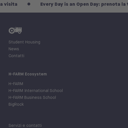
ta
Every Day is an Open Day: prenota la tua vi
Student Housing
News
Contatti
H-FARM Ecosystem
H-FARM
H-FARM International School
H-FARM Business School
BigRock
Servizi e contatti