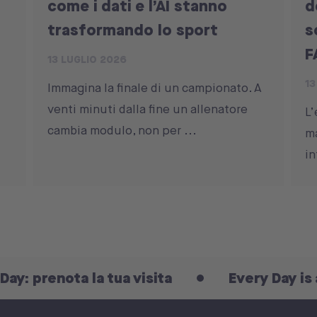
come i dati e l’AI stanno
d
trasformando lo sport
s
F
13 LUGLIO 2026
13
Immagina la finale di un campionato. A
venti minuti dalla fine un allenatore
L’
cambia modulo, non per ...
ma
in
ta la tua visita
Every Day is an Open Da