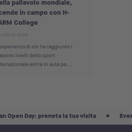
ella pallavolo mondiale,
cende in campo con H-
ARM College
 LUGLIO 2026
esperienza di chi ha raggiunto i
ssimi livelli dello sport
ternazionale entra in aula pe...
y: prenota la tua visita
Every Day is a