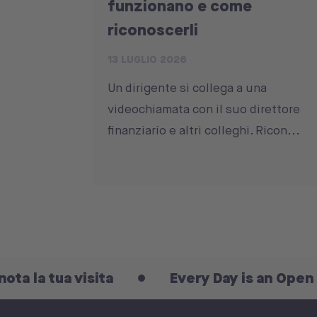
funzionano e come
riconoscerli
13 LUGLIO 2026
Un dirigente si collega a una
videochiamata con il suo direttore
finanziario e altri colleghi. Ricon...
 visita
Every Day is an Open Day: preno