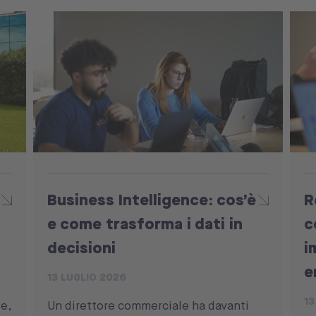
Business Intelligence: cos’è
R
e come trasforma i dati in
c
decisioni
i
e
13 LUGLIO 2026
13
e,
Un direttore commerciale ha davanti