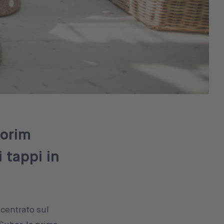
morim
 tappi in
ncentrato sul