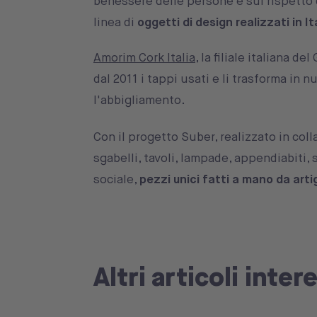
benessere delle persone e sul rispetto d
linea di
oggetti di design realizzati in It
Amorim Cork Italia
, la filiale italiana 
dal 2011 i tappi usati e li trasforma in n
l'abbigliamento.
Con il progetto Suber, realizzato in col
sgabelli, tavoli, lampade, appendiabiti, 
sociale,
pezzi unici fatti a mano da artig
Altri articoli inter