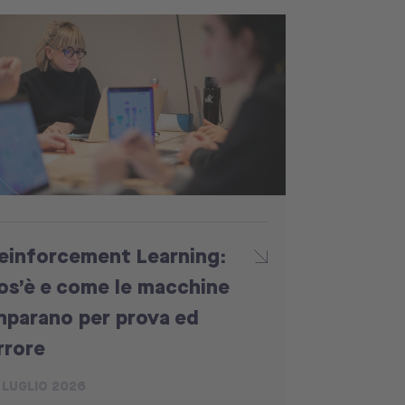
einforcement Learning:
os’è e come le macchine
mparano per prova ed
rrore
 LUGLIO 2026