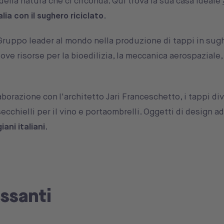
ella natura che ci circonda. Qui trova la sua casa ideale
alia con il sughero riciclato
.
del Gruppo leader al mondo nella produzione di tappi in sug
uove risorse per la bioedilizia, la meccanica aerospaziale,
laborazione con l'architetto Jari Franceschetto, i tappi d
secchielli per il vino e portaombrelli. Oggetti di design ad
iani italiani
.
essanti