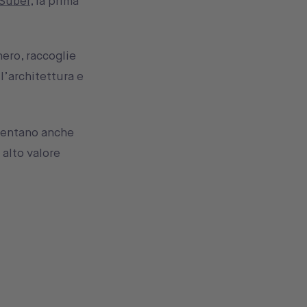
Suber
, la prima
hero, raccoglie
 l’architettura e
iventano anche
 alto valore