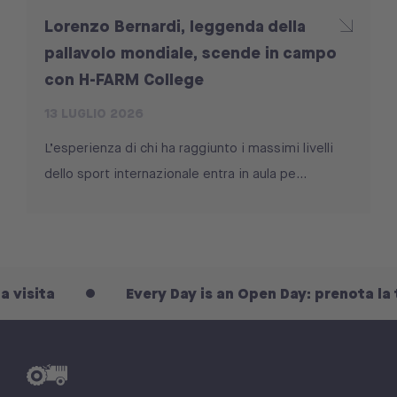
Lorenzo Bernardi, leggenda della
pallavolo mondiale, scende in campo
con H-FARM College
13 LUGLIO 2026
L’esperienza di chi ha raggiunto i massimi livelli
dello sport internazionale entra in aula pe...
ta
Every Day is an Open Day: prenota la tua vi