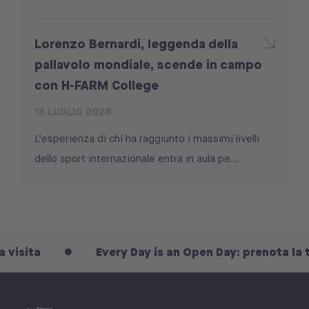
Lorenzo Bernardi, leggenda della
pallavolo mondiale, scende in campo
con H-FARM College
13 LUGLIO 2026
L’esperienza di chi ha raggiunto i massimi livelli
dello sport internazionale entra in aula pe...
ita
Every Day is an Open Day: prenota la tua vi