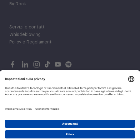
BigRock
Servizi e contatti
Whistleblowing
Policy e Regolamenti
© 2026 H-FARM. All rights reserved P.IVA 03944860265
1
Privacy policy
Let's talk!
Cookie policy