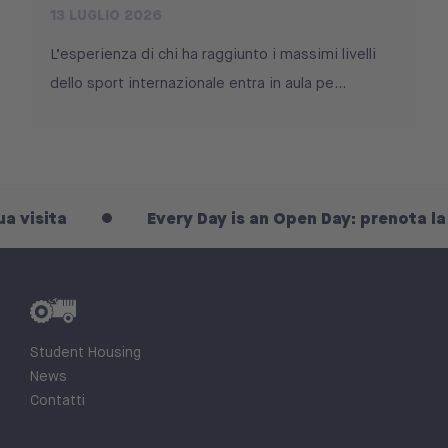
13 LUGLIO 2026
L’esperienza di chi ha raggiunto i massimi livelli
dello sport internazionale entra in aula pe...
ita
Every Day is an Open Day: prenota la tua v
Student Housing
News
Contatti