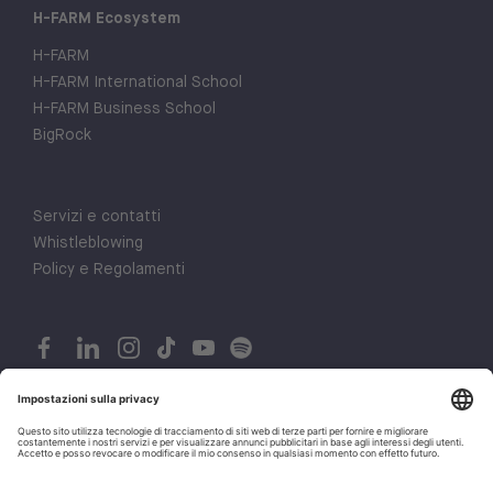
H-FARM Ecosystem
H-FARM
H-FARM International School
H-FARM Business School
BigRock
Servizi e contatti
Whistleblowing
Policy e Regolamenti
© 2026 H-FARM. All rights reserved P.IVA 03944860265
Privacy policy
1