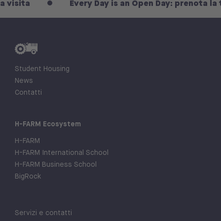
a
Every Day is an Open Day: prenota la tua vis
Student Housing
News
Contatti
H-FARM Ecosystem
H-FARM
H-FARM International School
H-FARM Business School
BigRock
Servizi e contatti