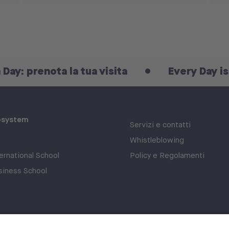
nota la tua visita
Every Day is an Open
osystem
Servizi e contatti
Whistleblowing
rnational School
Policy e Regolamenti
iness School