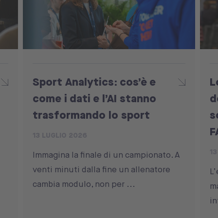
Sport Analytics: cos’è e
L
come i dati e l’AI stanno
d
trasformando lo sport
s
F
13 LUGLIO 2026
13
Immagina la finale di un campionato. A
venti minuti dalla fine un allenatore
L’
cambia modulo, non per ...
ma
in