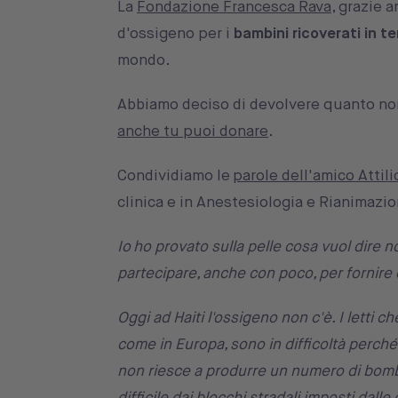
La
Fondazione Francesca Rava
, grazie 
d'ossigeno per i
bambini ricoverati in t
mondo.
Abbiamo deciso di devolvere quanto norm
anche tu puoi donare
.
Condividiamo le
parole dell'amico Attil
clinica e in Anestesiologia e Rianimazi
Io ho provato sulla pelle cosa vuol dire n
partecipare, anche con poco, per fornire 
Oggi ad Haiti l'ossigeno non c'è. I letti ch
come in Europa, sono in difficoltà perché
non riesce a produrre un numero di bomb
difficile dai blocchi stradali imposti dall