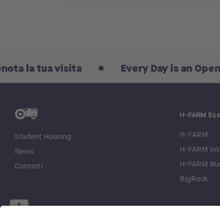
ua visita
Every Day is an Open Day: pre
H-FARM Ec
H-FARM
Student Housing
H-FARM Inte
News
H-FARM Bus
Contatti
BigRock