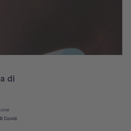
a di
zione
di Covid
.