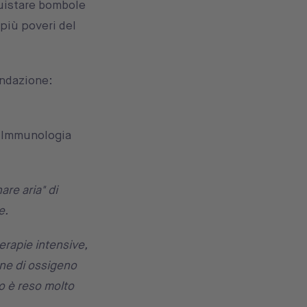
quistare bombole
 più poveri del
ondazione:
 e Immunologia
are aria" di
e.
terapie intensive,
one di ossigeno
o è reso molto