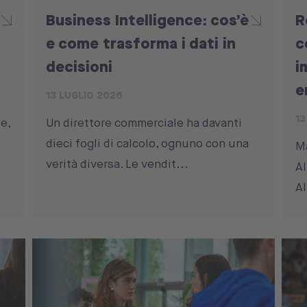
Business Intelligence: cos’è
R
e come trasforma i dati in
c
decisioni
i
e
13 LUGLIO 2026
13
e,
Un direttore commerciale ha davanti
dieci fogli di calcolo, ognuno con una
Ma
verità diversa. Le vendit...
Al
Al