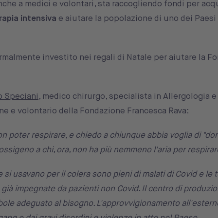
anche a medici e volontari, sta raccogliendo fondi per ac
erapia intensiva
e aiutare la popolazione di uno dei Paesi
almente investito nei regali di Natale per aiutare la F
io Speciani
, medico chirurgo, specialista in Allergologia
one e volontario della Fondazione Francesca Rava:
on poter respirare, e chiedo a chiunque abbia voglia di "don
ossigeno a chi, ora, non ha più nemmeno l'aria per respirar
e si usavano per il colera sono pieni di malati di Covid e le 
 già impegnate da pazienti non Covid. Il centro di produzi
ole adeguato al bisogno. L'approvvigionamento all'estern
e gang e dai gravi disordini e violenze in atto nel Paese.