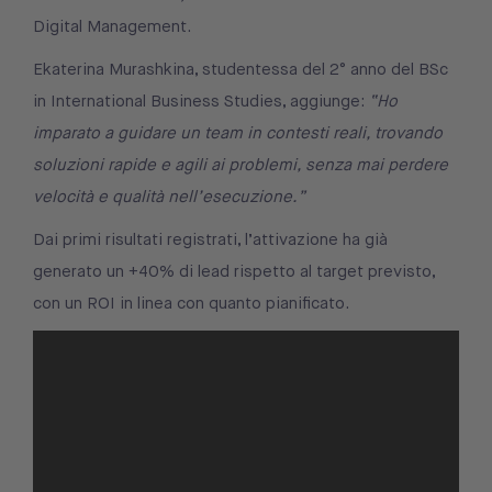
Digital Management.
Ekaterina Murashkina, studentessa del 2° anno del BSc
in International Business Studies, aggiunge:
“Ho
imparato a guidare un team in contesti reali, trovando
soluzioni rapide e agili ai problemi, senza mai perdere
velocità e qualità nell’esecuzione.”
Dai primi risultati registrati, l’attivazione ha già
generato un +40% di lead rispetto al target previsto,
con un ROI in linea con quanto pianificato.