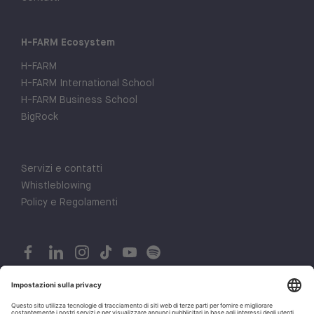
H-FARM Ecosystem
H-FARM
H-FARM International School
H-FARM Business School
BigRock
Servizi e contatti
Whistleblowing
Policy e Regolamenti