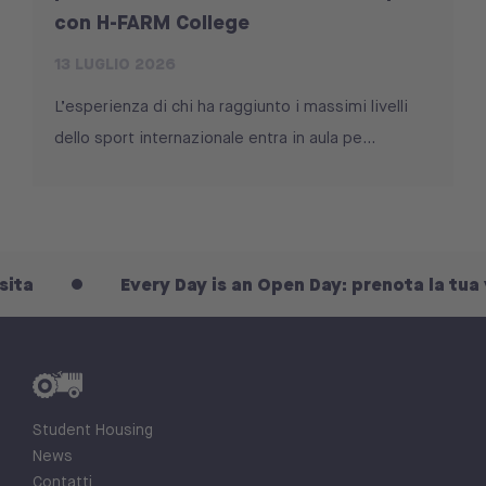
con H-FARM College
13 LUGLIO 2026
L’esperienza di chi ha raggiunto i massimi livelli
dello sport internazionale entra in aula pe...
Every Day is an Open Day: prenota la tua visita
Student Housing
News
Contatti