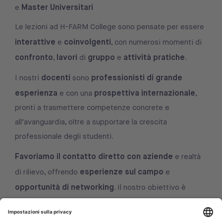
Master Universitari
e
Le lezioni ad H-FARM College sono pensate per essere
interattive
coinvolgenti
e
, con numerosi momenti di
confronto
lavori
gruppo
attività
pratiche
,
di
e
.
docenti
professionisti di grande
I nostri
sono
esperienza
prospettiva
internazionale
e con una
,
pronti a trasmettere competenze concrete e
all’avanguardia, oltre a supportare la crescita
professionale degli studenti.
Favoriamo il contatto diretto con aziende
e realtà
esperienze sul campo
di rilievo, offrendo
e
opportunità di networking
. Il nostro obiettivo è
formare laureati pronti ad affrontare le sfide del futuro,
con la capacità di applicare le loro conoscenze in un