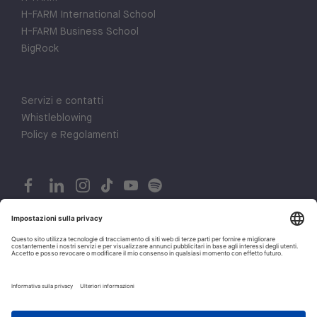
H-FARM International School
H-FARM Business School
BigRock
Servizi e contatti
Whistleblowing
Policy e Regolamenti
© 2026 H-FARM. All rights reserved P.IVA 03944860265
1
Privacy policy
Let's talk!
Cookie policy