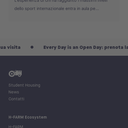
L’esperienza di chi ha raggiunto i massimi livelli
dello sport internazionale entra in aula pe...
sita
Every Day is an Open Day: prenota la tua 
Student Housing
News
Contatti
H-FARM Ecosystem
H-FARM