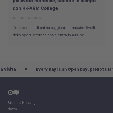
pallavolo mondiale, scende in campo
con H-FARM College
13 LUGLIO 2026
L’esperienza di chi ha raggiunto i massimi livelli
dello sport internazionale entra in aula pe...
ita
Every Day is an Open Day: prenota la tua vi
Student Housing
News