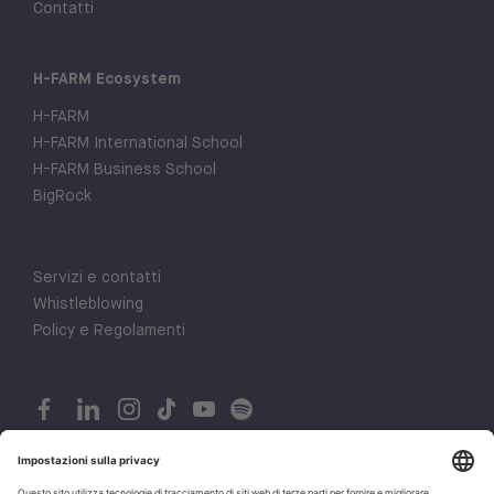
Contatti
H-FARM Ecosystem
H-FARM
H-FARM International School
H-FARM Business School
BigRock
Servizi e contatti
Whistleblowing
Policy e Regolamenti