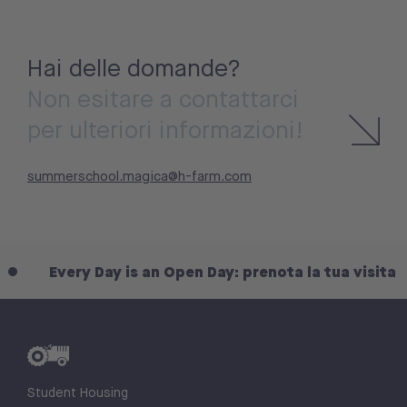
Hai delle domande?
Non esitare a contattarci
per ulteriori informazioni!
summerschool.magica@h-farm.com
 is an Open Day: prenota la tua visita
Every Da
Student Housing