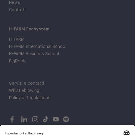
News
Contatti
H-FARM Ecosystem
H-FARM
H-FARM International School
H-FARM Business School
BigRock
Servizi e contatti
Whistleblowing
Policy e Regolamenti