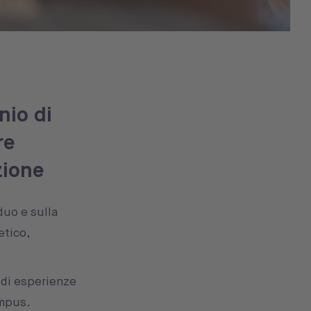
nio di
re
zione
duo e sulla
etico,
 di esperienze
ampus.