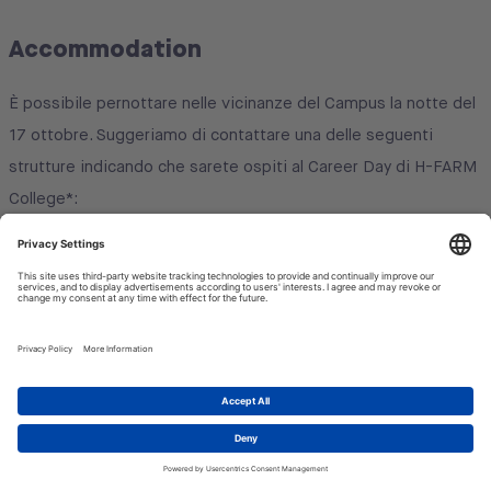
Accommodation
È possibile pernottare nelle vicinanze del Campus la notte del
17 ottobre. Suggeriamo di contattare una delle seguenti
strutture indicando che sarete ospiti al Career Day di H-FARM
College*:
Villa Annia (H-FARM Guest House, a pochi passi dal
Campus): per prenotare scrivere una mail a: welcome@h-
farm.com
1
Let's talk!
Borgo Cà dei Sospiri (hotel a 10 minuti di macchina dal
Campus): per prenotare scrivere una mail a:
info@borgocadeisospiri.it